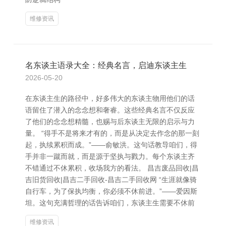
维修资讯
名东谈主语录大全：经典名言，启迪东谈主生
2026-05-20
在东谈主生的路径中，好多伟大的东谈主物用他们的话
语留住了潜入的念念想和奢睿。这些经典名言不仅反应
了他们的念念想精髓，也赐与后东谈主无限的启示与力
量。 “得手不是将来才有的，而是从决定去作念的那一刻
起，执续累积而成。”——俞敏洪。这句话教导咱们，得
手并非一蹴而就，而是源于坚执与戮力。每个东谈主齐
不错通过不休累积，收场我方的看法。 昌吉废品回收|昌
吉旧货回收|昌吉二手回收-昌吉二手回收网 “生涯就像骑
自行车，为了保执均衡，你必须不休前进。”——爱因斯
坦。这句充满哲理的话告诉咱们，东谈主生需要不休前
维修资讯