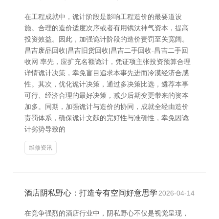
在工程成就中，诡计阶段是影响工程造价的最要道设
施。合理的造价适度次序或者有用镌汰神气资本，提高
投资效益。因此，加强诡计阶段的造价责罚至关宽阔。
昌吉废品回收|昌吉旧货回收|昌吉二手回收-昌吉二手回
收网 率先，应扩充名额诡计，凭证项主张投资预算合理
详情诡计决策，幸免盲目追求本事先进而冷漠经济合感
性。其次，优化诡计决策，通过多决策比选，遴荐本事
可行、经济合理的最好决策，减少后期变更带来的资本
加多。同期，加强诡计与造价的协同，成就全经由造价
责罚体系，确保诡计文献的完好性与准确性，幸免因诡
计劣势导致的
维修资讯
酒店阴私野心：打造专有空间好意思学
2026-04-14
在竞争强烈的酒店行业中，阴私野心不仅是视觉呈现，