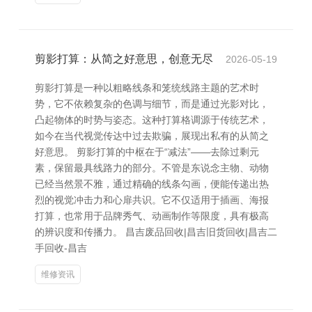
剪影打算：从简之好意思，创意无尽
2026-05-19
剪影打算是一种以粗略线条和笼统线路主题的艺术时
势，它不依赖复杂的色调与细节，而是通过光影对比，
凸起物体的时势与姿态。这种打算格调源于传统艺术，
如今在当代视觉传达中过去欺骗，展现出私有的从简之
好意思。 剪影打算的中枢在于“减法”——去除过剩元
素，保留最具线路力的部分。不管是东说念主物、动物
已经当然景不雅，通过精确的线条勾画，便能传递出热
烈的视觉冲击力和心扉共识。它不仅适用于插画、海报
打算，也常用于品牌秀气、动画制作等限度，具有极高
的辨识度和传播力。 昌吉废品回收|昌吉旧货回收|昌吉二
手回收-昌吉
维修资讯