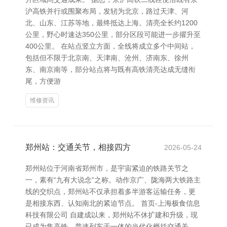
沪高铁并行或围聚布局，发轫为北京，路过天津、河
北、山东、江苏等地，最终抵达上海。清亮全长约1200
公里，野心时速达350公里，部分区段可能进一步擢升至
400公里。 在站点竖立方面，全线将成立多个中间站，
包括但不限于北京南、天津南、沧州、济南东、徐州
东、南京南等，部分站点将与既有高铁清亮达成无缝衔
尾，方便游
维修资讯
郑州站：交通关节，相接四方
2026-05-24
郑州站位于河南省郑州市，是宇宙紧迫的铁路关节之
一，素有“九有大说念”之称。动作京广、陇海两大铁路主
线的交织点，郑州站不仅承担着多半游客运输任务，更
是相接东西、认知南北的紧迫节点。 首页-上海极食信息
科技有限公司 自建成以来，郑州站不休扩建和升级，现
已成为集高铁、普速列车于一体的当代化概括交通关