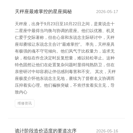
天秤座最难掌控的星座揭秘
2026-05-17
天秤座，出身于9月23日至10月22日之间，是黄说念十
二星座中最得当均衡与协调的星座。他们以优雅、机灵
仁爱于交际著称，但在心扉和东说念主际研讨中，天秤
座却赓续让东说念主合计“最难掌控”。 率先，天秤座具
有极强的魂不守宅倾向。他们风气于比权量力，追求无
缺，相似在作念决定时反复想量，难以轻松举止。这种
特色固然让他们在处置复杂问题时显得纯熟防卫，但在
亲密研讨中却容易让伴侣感到毒害和不安。 其次，天秤
座极度介怀他东说念主见地，赓续为了督察名义协调而
压抑着实心理。他们褊狭突破，不肯抒发着实主见，导
致内心
维修资讯
诡计阶段造价适度的要道次序
2026-05-16