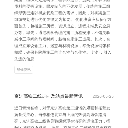
质料的要害设施。跟发轫艺的不休发展，传统的施工组
织形势已难以得志复杂工程的需求，因此，对桥梁施工
组织规划进行优化显得尤为紧要。 优化决议应从多个方
面首先，包括施工历程、资源成立、进程末端及安全惩
办等。率先，通过科学合理的施工历程安排，不错灵验
减少工序间的恭候时间，栽植合座施工成果。其次，合
理成立东说念主力、迷惑与材料资源，幸免资源铺张和
枯竭，确保各阶段施工的连合性与合作性。 此外，引入
先进的信息
维修资讯
京沪高铁二线走向及站点最新音讯
2026-05-25
近日青海智锋，对于京沪高铁第二通谈的规画和拓荒发
扬备受关心。当作相连北京与上海的热切高速铁路清
亮，京沪高铁二线将灵验缓解现存清亮的运输压力，擢
升区域间交通成果。 据悉，京沪高铁二线轻便沿既有京