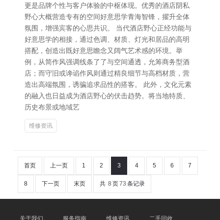
更是品牌个性与客户体验的中枢体现。优秀的酒店阴私
野心大概营造专有的空间好意思学青海智锋，擢升全体
氛围，增强宾客的心思共识。 当代酒店野心正经功能与
好意思学的相接，通过色调、材质、灯光和居品的高明
搭配，创造出既好意思瞻念又阔气艺术感的环境。举
例，从简作风强调线条了了与空间通透，允筹商务型酒
店；而守旧或谗谄作风则通过精良细节与高档材质，营
造出高端氛围，诱骗追求品性的搭客。 此外，文化元素
的融入也日益成为酒店野心的伏击趋势。将当地特质、
历史布景或地域艺
维修资讯
首页
上一页
1
2
3
4
5
6
7
8
下一页
末页
共
8
页
73
条记录
关于我们
服务指南
维修资讯
二手回收