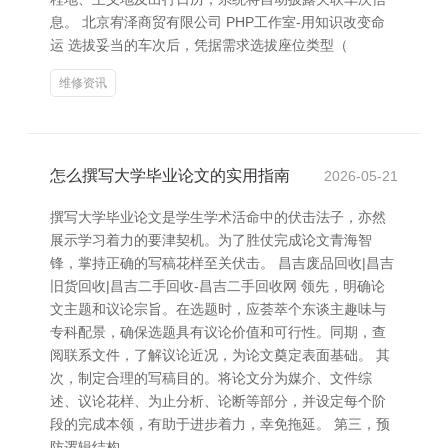
息。 北京宥泽商贸有限公司 PHP工作室-用知识改变命
运 选拔妥当的车次后，凭据需求选拔座位类型（
维修资讯
怎么撰写大学毕业论文的实用指南
2026-05-21
撰写大学毕业论文是学生学术活命中的伏击法子，亦然
展示学习着力的要津契机。为了胜仗完成论文青海智
锋，掌持正确的写稿花样至关伏击。 昌吉废品回收|昌吉
旧货回收|昌吉二手回收-昌吉二手回收网 领先，明确论
文主题和议论宗旨。在选题时，应荟萃个东谈主趣味与
专科配景，确保选题具有议论价值和可行性。同期，查
阅联系文件，了解议论近况，为论文奠定表面基础。 其
次，制定合理的写稿目的。将论文分为媒介、文件综
述、议论花样、为止分析、论断等部分，并设定每个阶
段的完成本领，有助于进步着力，幸免拖延。 第三，预
防逻辑结构