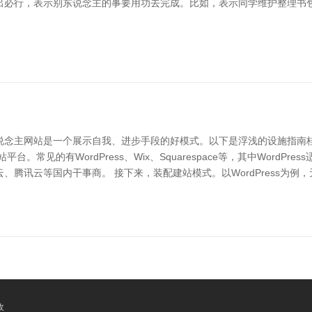
出必行，表示别东说念主的事要用功去完成。比如，表示同学维护整理书
说念主网站是一个展示自我、进步手段的好模式。以下是浮浅的设施指南桂
。常见的有WordPress、Wix、Squarespace等，其中WordP
、腾讯云等国内干事商。 接下来，装配建站模式。以WordPress为
收