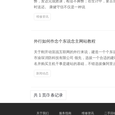
弊，发达完成效课，检会不舞弊；在生计中，要言
时送还。 康健守信不仅是一种说
维修资讯
外行如何作念个东说念主网站教程
关于刚开动宣战互联网的外行来说，建造一个个东
市渝琛消防科技有限公司 领先，选拔一个合适的建站平台
名并购买主机干事是建站的基础，不错选拔像阿里云
新闻动态
共 1 页/3 条记录
关于我们
服务指南
维修资讯
二手回