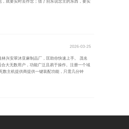
包，就要实时去作念；借了别东说念主的东西，要实
2026-03-25
林兴安翠沐亚麻制品厂，匡助你快速上手。 茂名
ress适合大无数用户，功能广泛且易于操作。注册一个域
例，无数主机提供商提供一键装配功能，只需几分钟