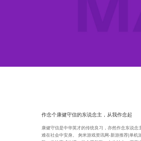
作念个康健守信的东说念主，从我作念起
康健守信是中华英才的传统良习，亦然作念东说念
难在社会中安身。 匆米游戏资讯网-新游推荐|单